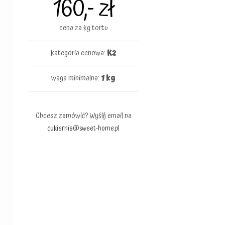
160,- zł
cena za kg tortu
kategoria cenowa:
K2
waga minimalna:
1 kg
Chcesz zamówić? Wyślij email na
cukiernia@sweet-home.pl