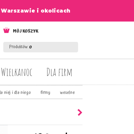
w Warszawie i okolicach
MÓJ KOSZYK
Produktów:
0
Wielkanoc
Dla firm
la niej i dla niego
firmy
weselne