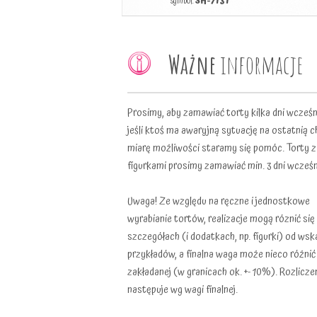
symbol:
SH-7131
Ważne
informacje
Prosimy, aby zamawiać torty kilka dni wcześni
jeśli ktoś ma awaryjną sytuację na ostatnią c
miarę możliwości staramy się pomóc. Torty z
figurkami prosimy zamawiać min. 3 dni wcześn
Uwaga! Ze względu na ręczne i jednostkowe
wyrabianie tortów, realizacje mogą róznić się
szczegółach (i dodatkach, np. figurki) od ws
przykładów, a finalna waga może nieco różnić
zakładanej (w granicach ok. +- 10%). Rozlicze
następuje wg wagi finalnej.