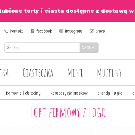
lubione torty i ciasta dostępne z dostawą 
kontakt
facebook
instagram
praca
SZUKAJ
tka
Ciasteczka
Mini
Muffiny
komunie i chrzciny
kompozycje smaków
trendy i style
d
Tort firmowy z logo