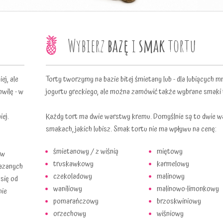
Wybierz
bazę
i
smak
tortu
ej, ale
Torty tworzymy na bazie bitej śmietany lub - dla lubiących mn
hwilę - w
jogurtu greckiego, ale można zamówić także wybrane smaki
iej.
Każdy tort ma dwie warstwy kremu. Domyślnie są to dwie w
smakach, jakich lubisz. Smak tortu nie ma wpływu na cenę:
śmietanowy / z wiśnią
miętowy
 w
truskawkowy
karmelowy
kazanych
czekoladowy
malinowy
 się od
waniliowy
malinowo-limonkowy
nie
pomarańczowy
brzoskwiniowy
orzechowy
wiśniowy